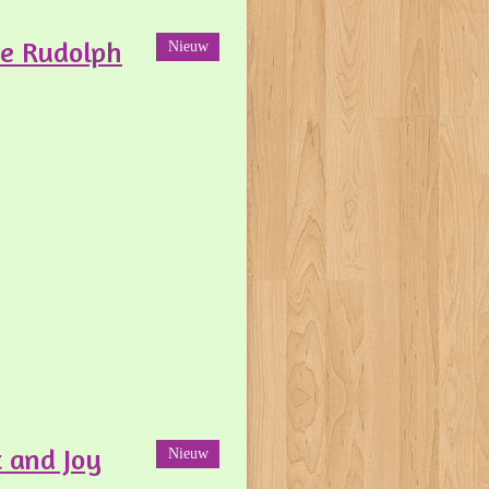
le Rudolph
Nieuw
 and Joy
Nieuw