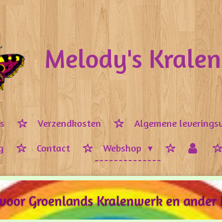
Melody's Krale
ps
Verzendkosten
Algemene leverings
g
Contact
Webshop
 voor Groenlands Kralenwerk en ander