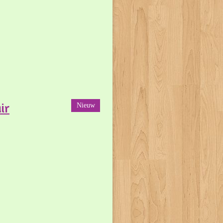
ir
Nieuw