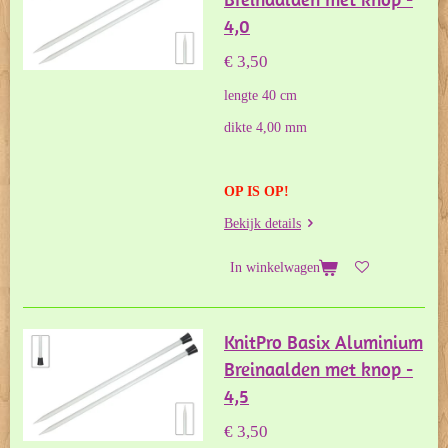
4,0
€ 3,50
lengte 40 cm
dikte 4,00 mm
OP IS OP!
Bekijk details
In winkelwagen
KnitPro Basix Aluminium
Breinaalden met knop -
4,5
€ 3,50