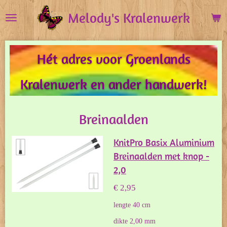
Ga
Melody's Kralenwerk
direct
naar
de
Hét adres voor Groenlands
hoofdinhoud
Kralenwerk en ander handwerk!
Breinaalden
KnitPro Basix Aluminium
Breinaalden met knop -
2,0
€ 2,95
lengte 40 cm
dikte 2,00 mm