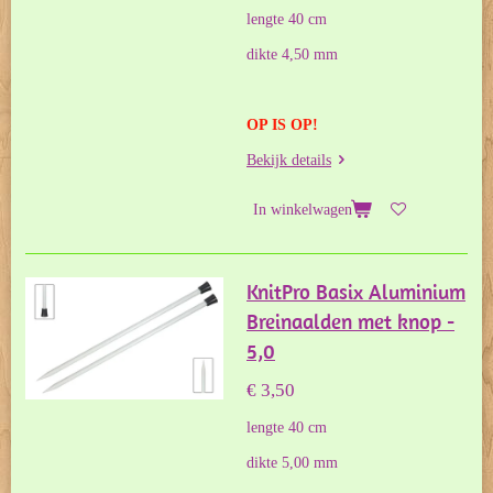
lengte 40 cm
dikte 4,50 mm
OP IS OP!
Bekijk details
In winkelwagen
KnitPro Basix Aluminium
Breinaalden met knop -
5,0
€ 3,50
lengte 40 cm
dikte 5,00 mm