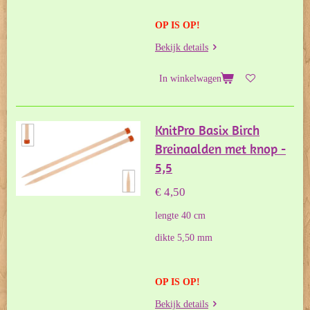
OP IS OP!
Bekijk details
In winkelwagen
KnitPro Basix Birch
Breinaalden met knop -
5,5
€ 4,50
lengte 40 cm
dikte 5,50 mm
OP IS OP!
Bekijk details