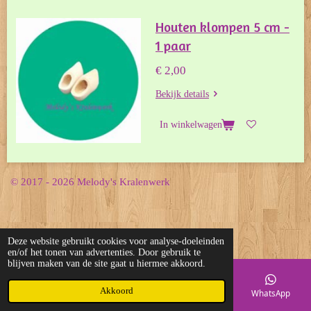
Houten klompen 5 cm -
1 paar
€ 2,00
Bekijk details
In winkelwagen
© 2017 - 2026 Melody's Kralenwerk
Deze website gebruikt cookies voor analyse-doeleinden
en/of het tonen van advertenties. Door gebruik te
blijven maken van de site gaat u hiermee akkoord.
Akkoord
E-mailadres
Telefoonnummer
Kaart
WhatsApp