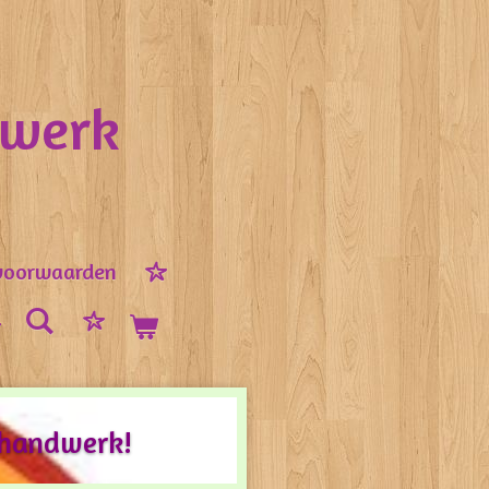
nwerk
voorwaarden
 handwerk!