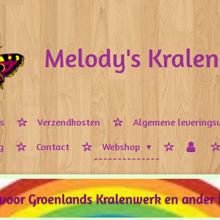
Melody's Krale
ps
Verzendkosten
Algemene leverings
g
Contact
Webshop
 voor Groenlands Kralenwerk en ander