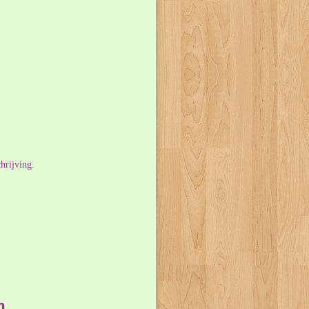
hrijving.
m