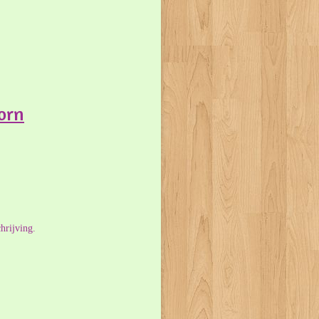
orn
hrijving.