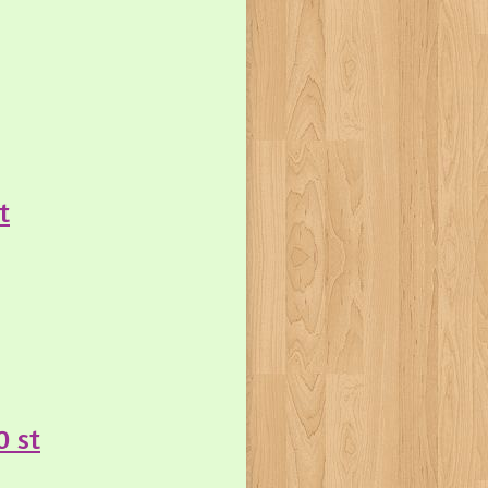
t
0 st