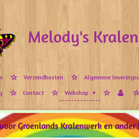
Melody's Krale
ps
Verzendkosten
Algemene leverings
g
Contact
Webshop
 voor Groenlands Kralenwerk en ander