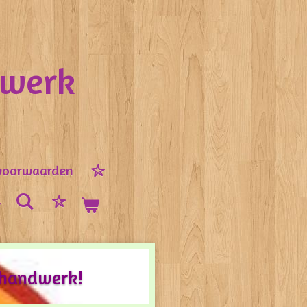
nwerk
voorwaarden
 handwerk!