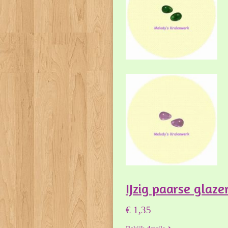
IJzig paarse glaze
€ 1,35