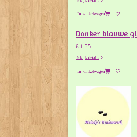
Bekijk details
In winkelwagen
Donker blauwe gla
€ 1,35
Bekijk details
In winkelwagen