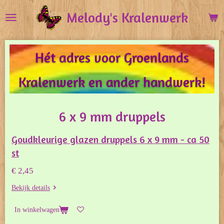
Ga
Melody's Kralenwerk
direct
naar
de
Hét adres voor Groenlands
hoofdinhoud
Kralenwerk en ander handwerk!
6 x 9 mm druppels
Goudkleurige glazen druppels 6 x 9 mm - ca 50
st
€ 2,45
Bekijk details
In winkelwagen