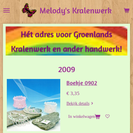
Ga
Melody's Kralenwerk
direct
naar
de
Hét adres voor Groenlands
hoofdinhoud
Kralenwerk en ander handwerk!
2009
Boekje 0902
€ 3,35
Bekijk details
In winkelwagen