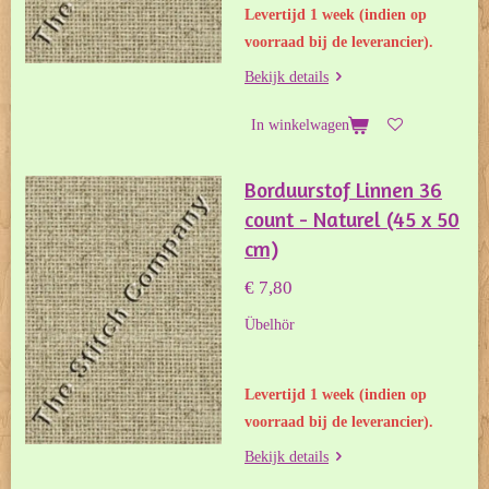
Levertijd 1 week (indien op
voorraad bij de leverancier).
Bekijk details
In winkelwagen
Borduurstof Linnen 36
count - Naturel (45 x 50
cm)
€ 7,80
Übelhör
Levertijd 1 week (indien op
voorraad bij de leverancier).
Bekijk details