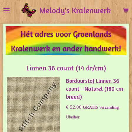
Ga
Melody's Kralenwerk
direct
naar
de
Hét adres voor Groenlands
hoofdinhoud
Kralenwerk en ander handwerk!
Linnen 36 count (14 dr/cm)
Borduurstof Linnen 36
count - Naturel (180 cm
breed)
€ 52,00
GRATIS verzending
Übelhör