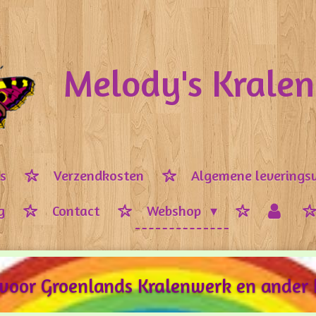
Melody's Krale
ps
Verzendkosten
Algemene leverings
g
Contact
Webshop
 voor Groenlands Kralenwerk en ander