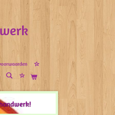
nwerk
voorwaarden
 handwerk!