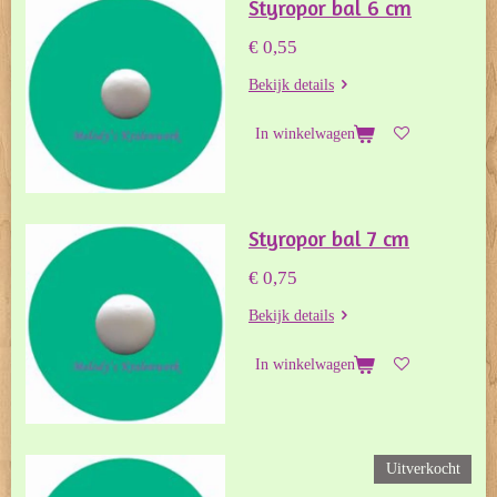
Styropor bal 6 cm
€ 0,55
Bekijk details
In winkelwagen
Styropor bal 7 cm
€ 0,75
Bekijk details
In winkelwagen
Uitverkocht