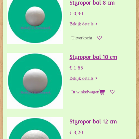
Styropor bal 8 cm
€ 0,90
Bekijk details
Uitverkocht
Styropor bal 10 cm
€ 1,65
Bekijk details
In winkelwagen
Styropor bal 12 cm
€ 3,20