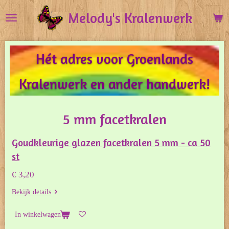
Ga
Melody's Kralenwerk
direct
naar
de
Hét adres voor Groenlands
hoofdinhoud
Kralenwerk en ander handwerk!
5 mm facetkralen
Goudkleurige glazen facetkralen 5 mm - ca 50
st
€ 3,20
Bekijk details
In winkelwagen