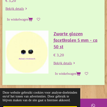
€ 3,20
Bekijk details
In winkelwagen
Zwarte glazen
facetkralen 5 mm - ca
50 st
€ 3,20
Bekijk details
In winkelwagen
© 2017 - 2026 Melody's Kralenwerk
Deze website gebruikt cookies voor analyse-doeleinden
en/of het tonen van advertenties. Door gebruik te
blijven maken van de site gaat u hiermee akkoord.