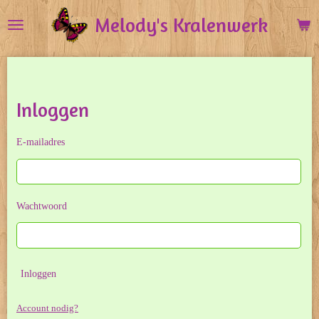
Ga
Melody's Kralenwerk
direct
naar
de
hoofdinhoud
Inloggen
E-mailadres
Wachtwoord
Inloggen
Account nodig?