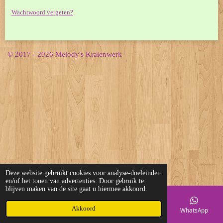
Wachtwoord vergeten?
© 2017 - 2026 Melody's Kralenwerk
Deze website gebruikt cookies voor analyse-doeleinden
en/of het tonen van advertenties. Door gebruik te
blijven maken van de site gaat u hiermee akkoord.
Akkoord
E-mailadres
Telefoonnummer
Kaart
WhatsApp