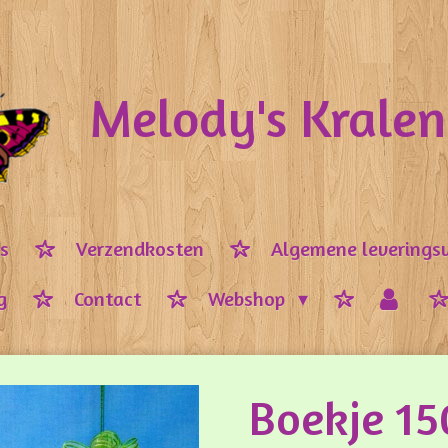
Melody's Krale
ps
Verzendkosten
Algemene leverings
g
Contact
Webshop
Boekje 15