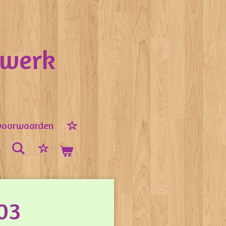
nwerk
voorwaarden
03