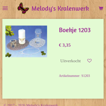
Ga
Melody's Kralenwerk
direct
naar
de
Boekje 1203
hoofdinhoud
€ 3,35
Uitverkocht
Artikelnummer:
S1203
© 2017 - 2026 Melody's Kralenwerk