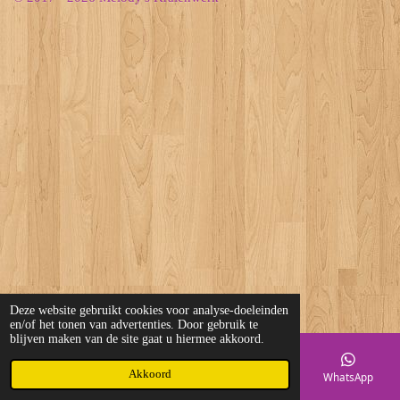
Deze website gebruikt cookies voor analyse-doeleinden
en/of het tonen van advertenties. Door gebruik te
blijven maken van de site gaat u hiermee akkoord.
Akkoord
E-mailadres
Telefoonnummer
Kaart
WhatsApp