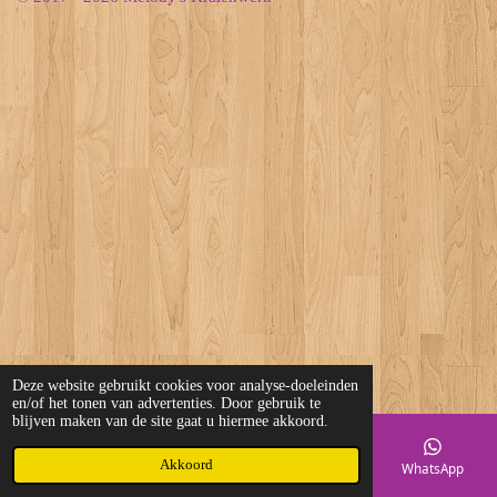
Deze website gebruikt cookies voor analyse-doeleinden
en/of het tonen van advertenties. Door gebruik te
blijven maken van de site gaat u hiermee akkoord.
Akkoord
E-mailadres
Telefoonnummer
Kaart
WhatsApp