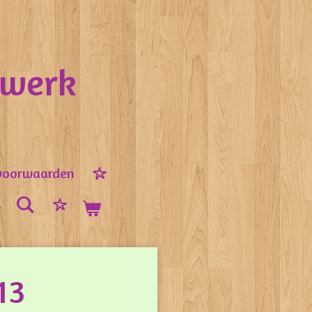
nwerk
voorwaarden
13