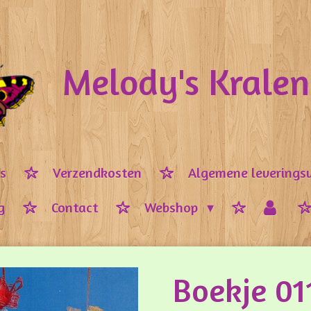
Melody's Krale
ps
Verzendkosten
Algemene leverings
g
Contact
Webshop
Boekje 01