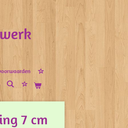
nwerk
voorwaarden
ing 7 cm