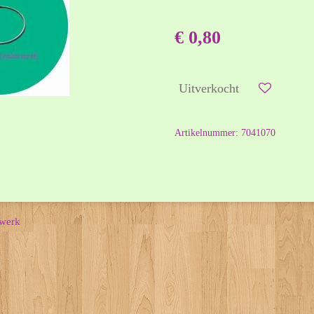
€ 0,80
Uitverkocht
Artikelnummer:
7041070
nwerk