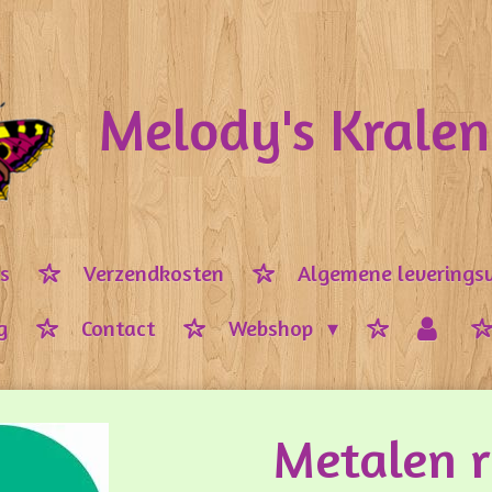
Melody's Krale
ps
Verzendkosten
Algemene leverings
g
Contact
Webshop
Metalen r