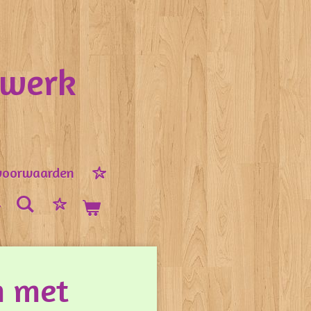
nwerk
voorwaarden
m met