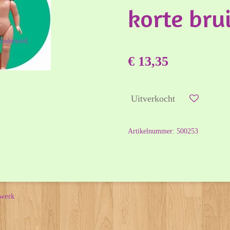
korte bru
€ 13,35
Uitverkocht
Artikelnummer:
500253
nwerk