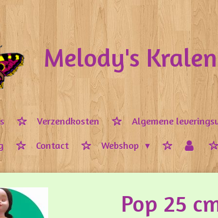
Melody's Krale
ps
Verzendkosten
Algemene leverings
g
Contact
Webshop
Pop 25 c