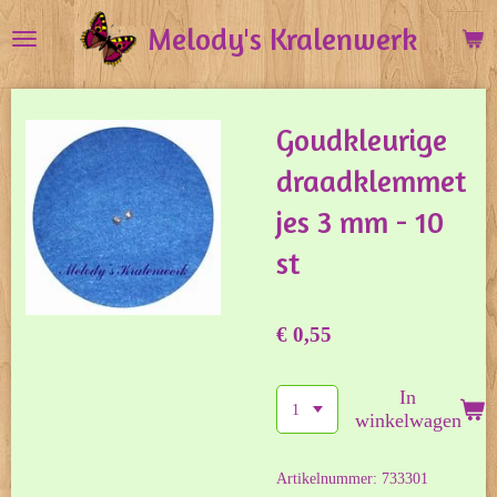
Ga
Melody's Kralenwerk
direct
naar
de
Goudkleurige
hoofdinhoud
draadklemmet
jes 3 mm - 10
st
€ 0,55
In
winkelwagen
Artikelnummer:
733301