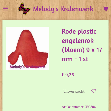
Ga
Melody's Kralenwerk
direct
naar
de
Rode plastic
hoofdinhoud
engelenrok
(bloem) 9 x 17
mm - 1 st
€ 0,35
Uitverkocht
Artikelnummer:
390804