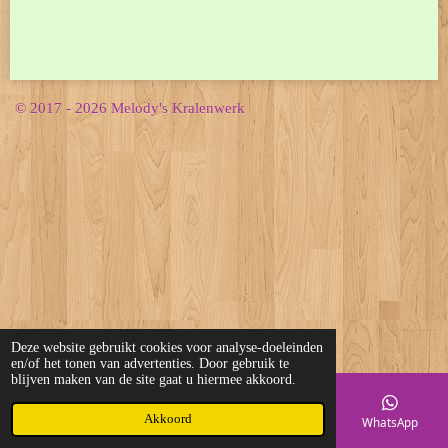
© 2017 - 2026 Melody's Kralenwerk
Deze website gebruikt cookies voor analyse-doeleinden
en/of het tonen van advertenties. Door gebruik te
blijven maken van de site gaat u hiermee akkoord.
Akkoord
E-mailadres
Telefoonnummer
Kaart
WhatsApp