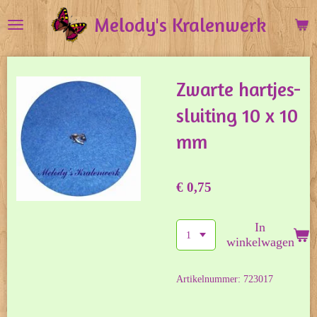
Ga
Melody's Kralenwerk
direct
naar
de
Zwarte hartjes-
hoofdinhoud
sluiting 10 x 10
mm
€ 0,75
In
winkelwagen
Artikelnummer:
723017