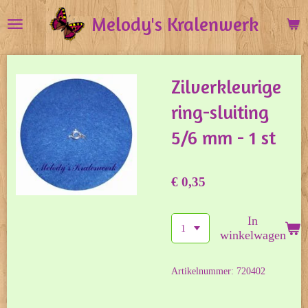
Ga
Melody's Kralenwerk
direct
naar
de
Zilverkleurige
hoofdinhoud
ring-sluiting
5/6 mm - 1 st
€ 0,35
In
winkelwagen
Artikelnummer:
720402