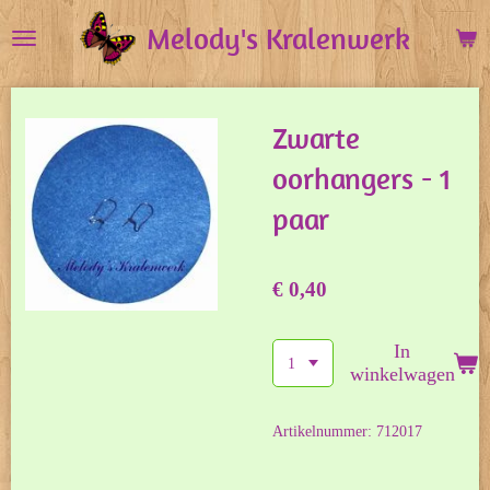
Ga
Melody's Kralenwerk
direct
naar
de
Zwarte
hoofdinhoud
oorhangers - 1
paar
€ 0,40
In
winkelwagen
Artikelnummer:
712017