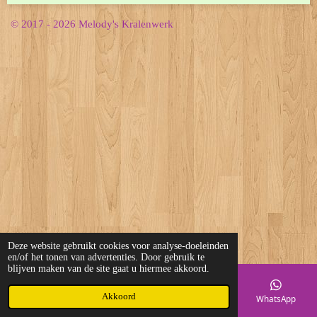
© 2017 - 2026 Melody's Kralenwerk
Deze website gebruikt cookies voor analyse-doeleinden
en/of het tonen van advertenties. Door gebruik te
blijven maken van de site gaat u hiermee akkoord.
Akkoord
E-mailadres
Telefoonnummer
Kaart
WhatsApp