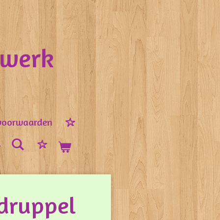
nwerk
voorwaarden
druppel