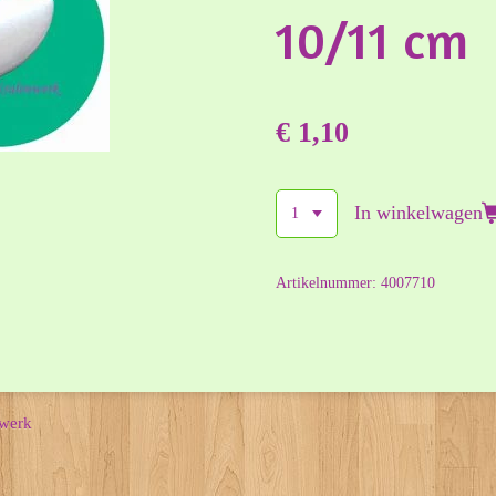
10/11 cm
€ 1,10
In winkelwagen
Artikelnummer:
4007710
nwerk