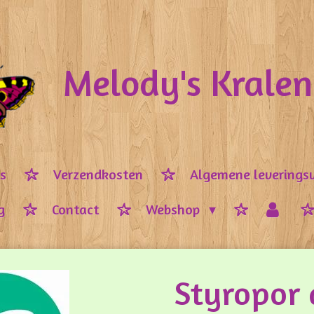
Melody's Krale
ps
Verzendkosten
Algemene leverings
g
Contact
Webshop
Styropor 