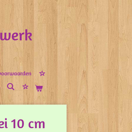
nwerk
voorwaarden
ei 10 cm