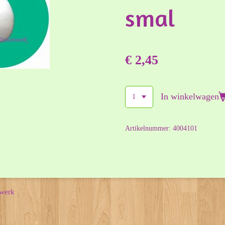
smal
€ 2,45
In winkelwagen
Artikelnummer:
4004101
nwerk