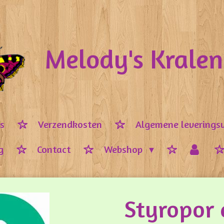
Melody's Krale
ps
Verzendkosten
Algemene leverings
g
Contact
Webshop
Styropor 