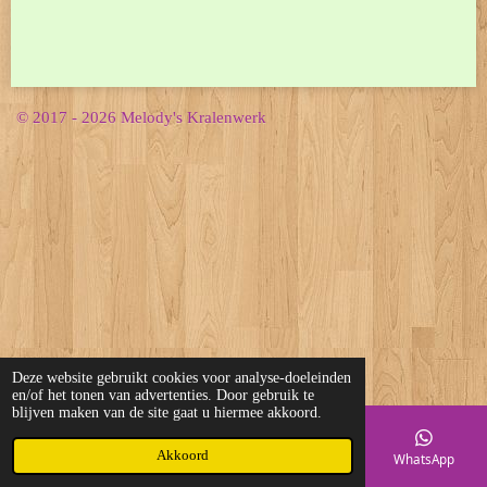
© 2017 - 2026 Melody's Kralenwerk
Deze website gebruikt cookies voor analyse-doeleinden
en/of het tonen van advertenties. Door gebruik te
blijven maken van de site gaat u hiermee akkoord.
Akkoord
E-mailadres
Telefoonnummer
Kaart
WhatsApp