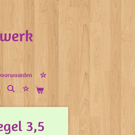
nwerk
voorwaarden
gel 3,5