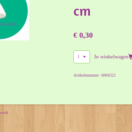
cm
€ 0,30
In winkelwagen
Artikelnummer:
6004321
nwerk