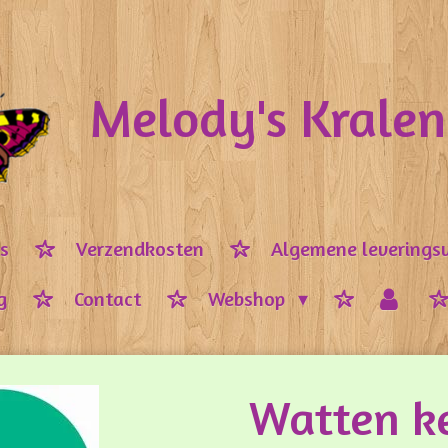
Melody's Krale
ps
Verzendkosten
Algemene leverings
g
Contact
Webshop
Watten ke