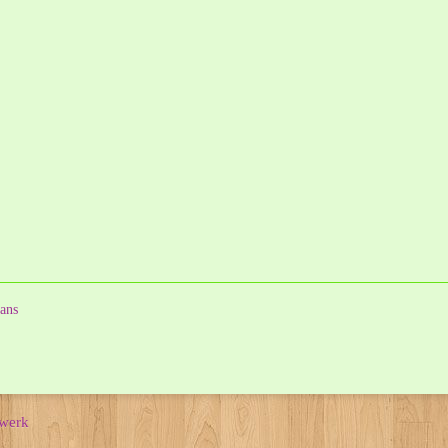
lans
nwerk