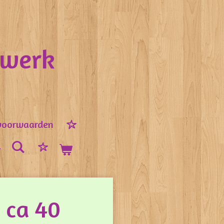
nwerk
voorwaarden
 ca 40