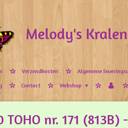
Melody's Krale
ps
Verzendkosten
Algemene leverings
g
Contact
Webshop
0 TOHO nr. 171 (813B) -