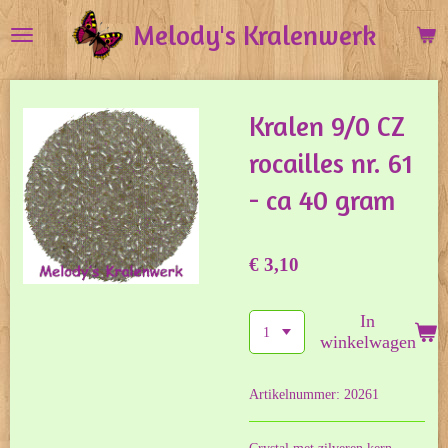
Ga
Melody's Kralenwerk
direct
naar
de
Kralen 9/0 CZ
hoofdinhoud
rocailles nr. 61
- ca 40 gram
€ 3,10
In
winkelwagen
Artikelnummer:
20261