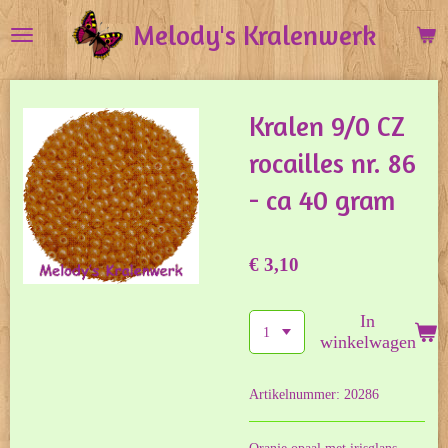
Ga
Melody's Kralenwerk
direct
naar
de
Kralen 9/0 CZ
hoofdinhoud
rocailles nr. 86
- ca 40 gram
€ 3,10
In
winkelwagen
Artikelnummer:
20286