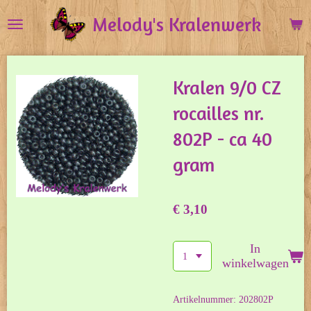
Ga
Melody's Kralenwerk
direct
naar
de
Kralen 9/0 CZ
hoofdinhoud
rocailles nr.
802P - ca 40
gram
€ 3,10
In
winkelwagen
Artikelnummer:
202802P