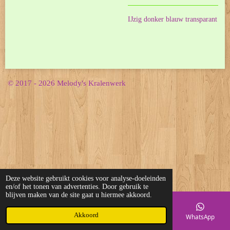
IJzig donker blauw transparant
© 2017 - 2026 Melody's Kralenwerk
Deze website gebruikt cookies voor analyse-doeleinden
en/of het tonen van advertenties. Door gebruik te
blijven maken van de site gaat u hiermee akkoord.
Akkoord
E-mailadres
Telefoonnummer
Kaart
WhatsApp