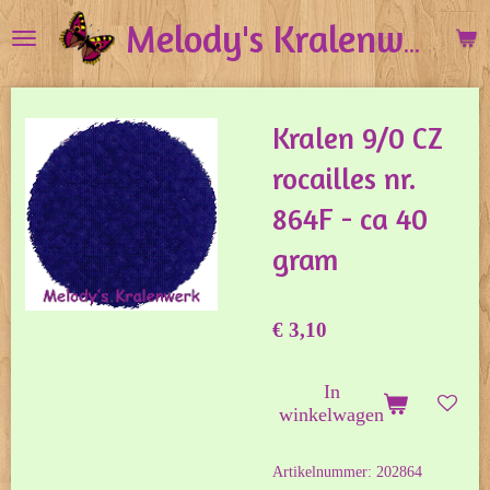
Ga
Melody's Kralenwerk
direct
naar
de
Kralen 9/0 CZ
hoofdinhoud
rocailles nr.
864F - ca 40
gram
€ 3,10
In
winkelwagen
Artikelnummer:
202864