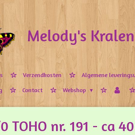
Melody's Krale
ps
Verzendkosten
Algemene leverings
g
Contact
Webshop
/0 TOHO nr. 191 - ca 4