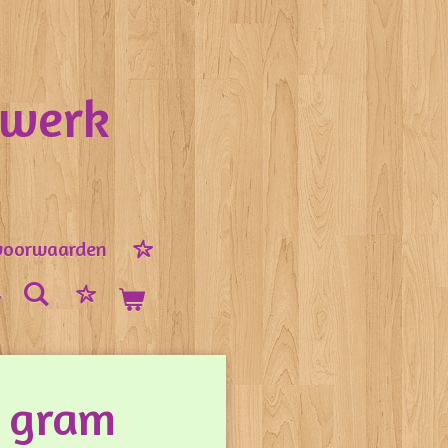
nwerk
voorwaarden
0 gram