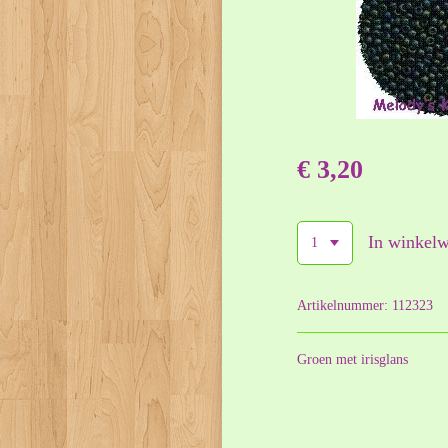
€ 3,20
In winkel
Artikelnummer:
112323
Groen met irisglans