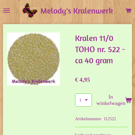
Ga
Melody's Kralenwerk
direct
naar
de
Kralen 11/0
hoofdinhoud
TOHO nr. 522 -
ca 40 gram
€ 4,95
In
winkelwagen
Artikelnummer:
112522