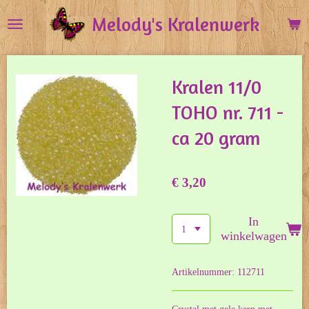
Ga
Melody's Kralenwerk
direct
naar
de
Kralen 11/0
hoofdinhoud
TOHO nr. 711 -
ca 20 gram
€ 3,20
In
winkelwagen
Artikelnummer:
112711