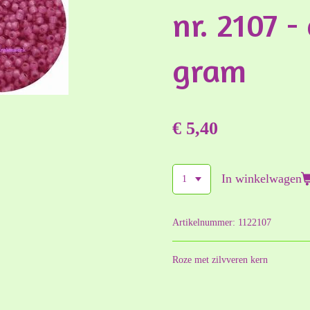
nr. 2107 -
gram
€ 5,40
In winkelwagen
Artikelnummer:
1122107
Roze met zilvveren kern