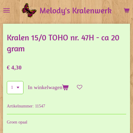
Ga
Melody's Kralenwerk
direct
naar
de
Kralen 15/0 TOHO nr. 47H - ca 20
hoofdinhoud
gram
€ 4,30
In winkelwagen
Artikelnummer:
11547
Groen opaal