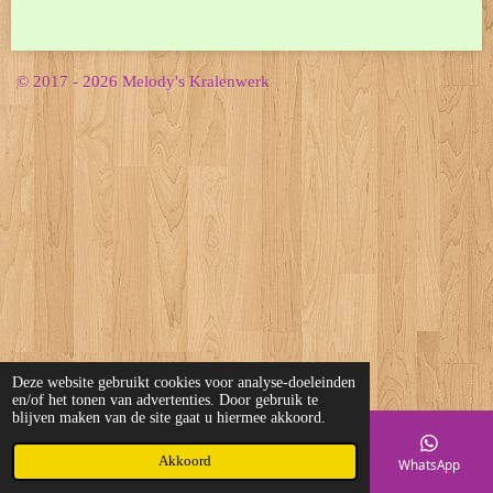
© 2017 - 2026 Melody's Kralenwerk
Deze website gebruikt cookies voor analyse-doeleinden
en/of het tonen van advertenties. Door gebruik te
blijven maken van de site gaat u hiermee akkoord.
Akkoord
E-mailadres
Telefoonnummer
Kaart
WhatsApp