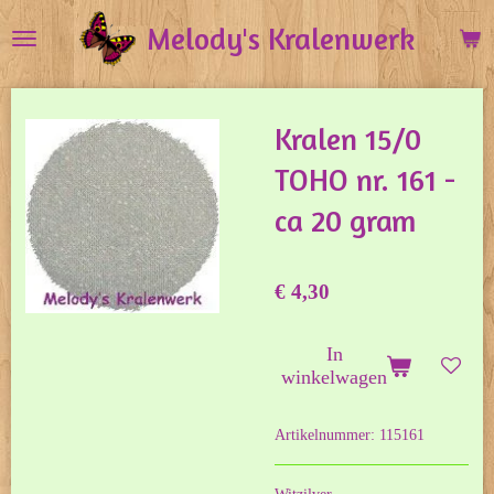
Ga
Melody's Kralenwerk
direct
naar
de
Kralen 15/0
hoofdinhoud
TOHO nr. 161 -
ca 20 gram
€ 4,30
In
winkelwagen
Artikelnummer:
115161