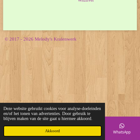
Witzilver
© 2017 - 2026 Melody's Kralenwerk
Deze website gebruikt cookies voor analyse-doeleinden
en/of het tonen van advertenties. Door gebruik te
blijven maken van de site gaat u hiermee akkoord.
Akkoord
E-mailadres
Telefoonnummer
Kaart
WhatsApp