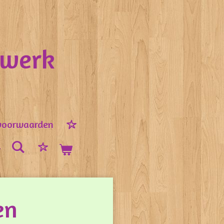
nwerk
voorwaarden
en