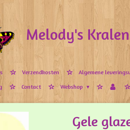
Melody's Krale
ps
Verzendkosten
Algemene leverings
g
Contact
Webshop
Gele glaz